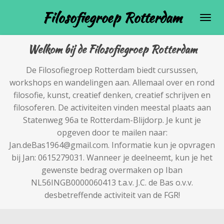
Ga
Filosofiegroep Rotterdam
direct
naar
Welkom bij de Filosofiegroep Rotterdam
de
hoofdinhoud
De Filosofiegroep Rotterdam biedt cursussen,
workshops en wandelingen aan. Allemaal over en rond
filosofie, kunst, creatief denken, creatief schrijven en
filosoferen. De activiteiten vinden meestal plaats aan
Statenweg 96a te Rotterdam-Blijdorp. Je kunt je
opgeven door te mailen naar:
Jan.deBas1964@gmail.com. Informatie kun je opvragen
bij Jan: 0615279031. Wanneer je deelneemt, kun je het
gewenste bedrag overmaken op Iban
NL56INGB0000060413 t.a.v. J.C. de Bas o.v.v.
desbetreffende activiteit van de FGR!